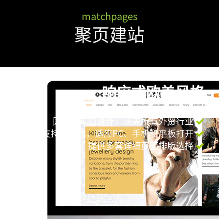
matchpages
聚页建站
SEO智能系统
提供高性价比的增值服务
提供高性价比的增值服务
响应式欧美风格
轻松集成，代码安装
轻松集成，代码安装
国际化定制设计，涵盖所有外贸行业
低成本开拓多语种市场
低成本开拓多语种市场
支持响应式，适应PC、手机和平板打开
提供多套详细页面排版选择